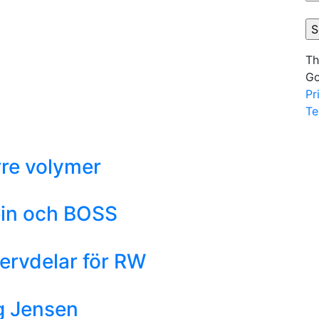
Th
Go
Pr
Te
rre volymer
ein och BOSS
servdelar för RW
g Jensen