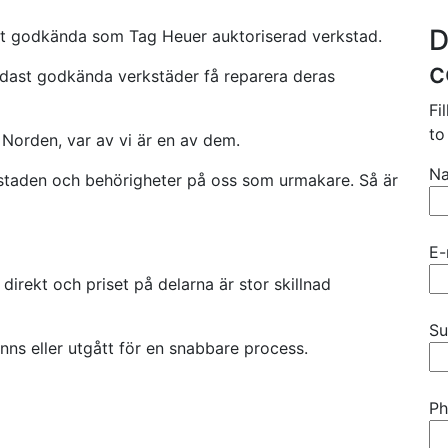
D
ivit godkända som Tag Heuer auktoriserad verkstad.
c
ndast godkända verkstäder få reparera deras
Fi
to
i Norden, var av vi är en av dem.
N
kstaden och behörigheter på oss som urmakare. Så är
E-
direkt och priset på delarna är stor skillnad
Su
nns eller utgått för en snabbare process.
Ph